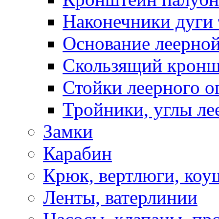
Наконечники дуги 
Основание леерной
Скользящий кронш
Стойки леерного о
Тройники, углы ле
Замки
Карабин
Крюк, вертлюги, коу
Ленты, ватерлинии