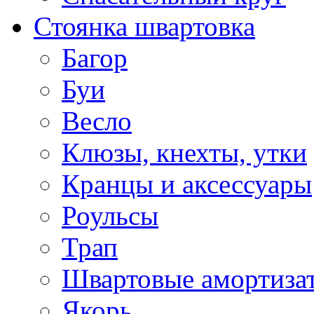
Стоянка швартовка
Багор
Буи
Весло
Клюзы, кнехты, утки
Кранцы и аксессуары
Роульсы
Трап
Швартовые амортиза
Якорь