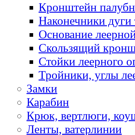
Кронштейн палуб
Наконечники дуги 
Основание леерной
Скользящий кронш
Стойки леерного о
Тройники, углы ле
Замки
Карабин
Крюк, вертлюги, коу
Ленты, ватерлинии