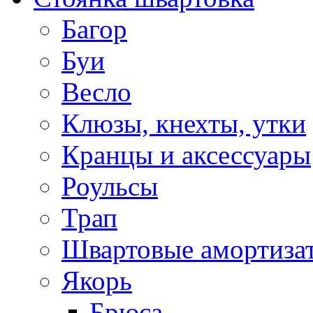
Багор
Буи
Весло
Клюзы, кнехты, утки
Кранцы и аксессуары
Роульсы
Трап
Швартовые амортиза
Якорь
Брюса