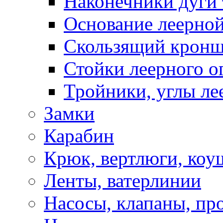
Наконечники дуги 
Основание леерной
Скользящий кронш
Стойки леерного о
Тройники, углы ле
Замки
Карабин
Крюк, вертлюги, коу
Ленты, ватерлинии
Насосы, клапаны, пр