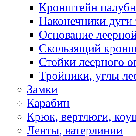
Кронштейн палуб
Наконечники дуги 
Основание леерной
Скользящий кронш
Стойки леерного о
Тройники, углы ле
Замки
Карабин
Крюк, вертлюги, коу
Ленты, ватерлинии