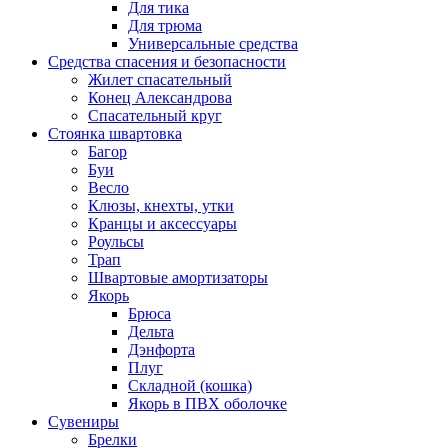
Для тика
Для трюма
Универсальные средства
Средства спасения и безопасности
Жилет спасательный
Конец Александрова
Спасательный круг
Стоянка швартовка
Багор
Буи
Весло
Клюзы, кнехты, утки
Кранцы и аксессуары
Роульсы
Трап
Швартовые амортизаторы
Якорь
Брюса
Дельта
Дэнфорта
Плуг
Складной (кошка)
Якорь в ПВХ оболочке
Сувениры
Брелки