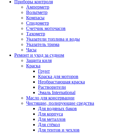
Приборы контроля
Амперметр
Вольтметр
Компасы
Спидометр
Счетчик моточасов
Тахометр
Указатели топлива и воды
Указатель трима
Часы
Ремонт и уход за судном
Защита киля
Краска
Грунт
Краска для моторов
Необрастающая краска
Растворители
Эмаль International
Масло для консервации
Чистящие, полирующие средства
Для водяных баков
Для корпуса
Для металлов
Для стёкол
Для тентов и чехлов