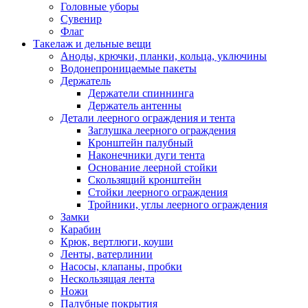
Головные уборы
Сувенир
Флаг
Такелаж и дельные вещи
Аноды, крючки, планки, кольца, уключины
Водонепроницаемые пакеты
Держатель
Держатели спиннинга
Держатель антенны
Детали леерного ограждения и тента
Заглушка леерного ограждения
Кронштейн палубный
Наконечники дуги тента
Основание леерной стойки
Скользящий кронштейн
Стойки леерного ограждения
Тройники, углы леерного ограждения
Замки
Карабин
Крюк, вертлюги, коуши
Ленты, ватерлинии
Насосы, клапаны, пробки
Нескользящая лента
Ножи
Палубные покрытия