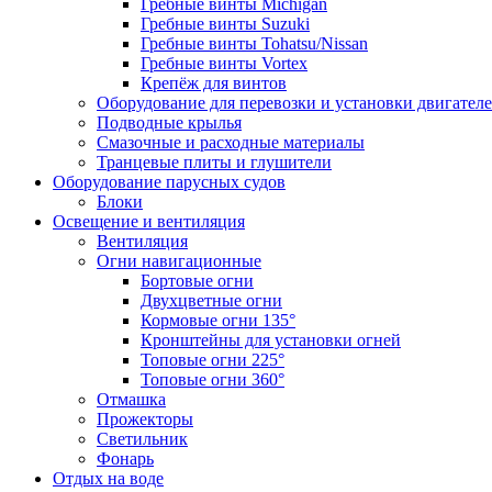
Гребные винты Michigan
Гребные винты Suzuki
Гребные винты Tohatsu/Nissan
Гребные винты Vortex
Крепёж для винтов
Оборудование для перевозки и установки двигател
Подводные крылья
Смазочные и расходные материалы
Транцевые плиты и глушители
Оборудование парусных судов
Блоки
Освещение и вентиляция
Вентиляция
Огни навигационные
Бортовые огни
Двухцветные огни
Кормовые огни 135°
Кронштейны для установки огней
Топовые огни 225°
Топовые огни 360°
Отмашка
Прожекторы
Светильник
Фонарь
Отдых на воде