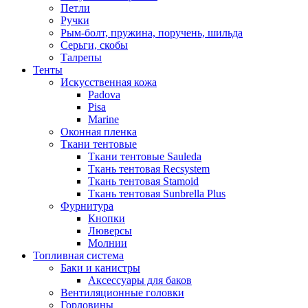
Петли
Ручки
Рым-болт, пружина, поручень, шильда
Серьги, скобы
Талрепы
Тенты
Искусственная кожа
Padova
Pisa
Marine
Оконная пленка
Ткани тентовые
Ткани тентовые Sauleda
Ткань тентовая Recsystem
Ткань тентовая Stamoid
Ткань тентовая Sunbrella Plus
Фурнитура
Кнопки
Люверсы
Молнии
Топливная система
Баки и канистры
Аксессуары для баков
Вентиляционные головки
Горловины