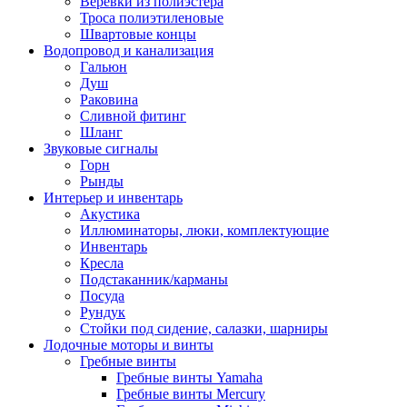
Веревки из полиэстера
Троса полиэтиленовые
Швартовые концы
Водопровод и канализация
Гальюн
Душ
Раковина
Сливной фитинг
Шланг
Звуковые сигналы
Горн
Рынды
Интерьер и инвентарь
Акустика
Иллюминаторы, люки, комплектующие
Инвентарь
Кресла
Подстаканник/карманы
Посуда
Рундук
Стойки под сидение, салазки, шарниры
Лодочные моторы и винты
Гребные винты
Гребные винты Yamaha
Гребные винты Mercury