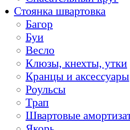
Стоянка швартовка
Багор
Буи
Весло
Клюзы, кнехты, утки
Кранцы и аксессуары
Роульсы
Трап
Швартовые амортиза
Якорь