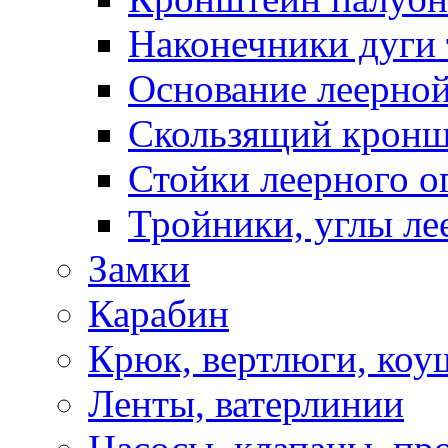
Наконечники дуги 
Основание леерной
Скользящий кронш
Стойки леерного о
Тройники, углы ле
Замки
Карабин
Крюк, вертлюги, коу
Ленты, ватерлинии