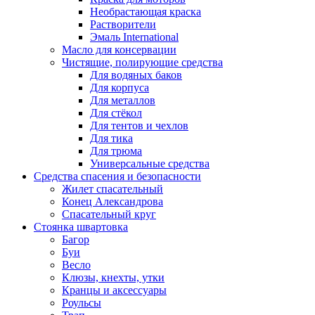
Необрастающая краска
Растворители
Эмаль International
Масло для консервации
Чистящие, полирующие средства
Для водяных баков
Для корпуса
Для металлов
Для стёкол
Для тентов и чехлов
Для тика
Для трюма
Универсальные средства
Средства спасения и безопасности
Жилет спасательный
Конец Александрова
Спасательный круг
Стоянка швартовка
Багор
Буи
Весло
Клюзы, кнехты, утки
Кранцы и аксессуары
Роульсы