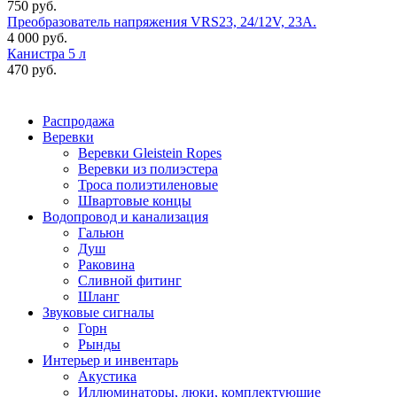
750 руб.
Преобразователь напряжения VRS23, 24/12V, 23A.
4 000 руб.
Канистра 5 л
470 руб.
Распродажа
Веревки
Веревки Gleistein Ropes
Веревки из полиэстера
Троса полиэтиленовые
Швартовые концы
Водопровод и канализация
Гальюн
Душ
Раковина
Сливной фитинг
Шланг
Звуковые сигналы
Горн
Рынды
Интерьер и инвентарь
Акустика
Иллюминаторы, люки, комплектующие