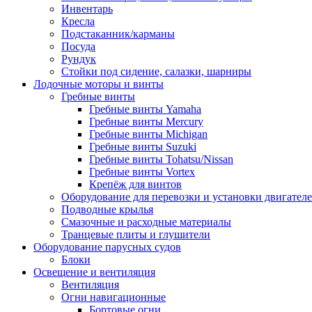
Инвентарь
Кресла
Подстаканник/карманы
Посуда
Рундук
Стойки под сидение, салазки, шарниры
Лодочные моторы и винты
Гребные винты
Гребные винты Yamaha
Гребные винты Mercury
Гребные винты Michigan
Гребные винты Suzuki
Гребные винты Tohatsu/Nissan
Гребные винты Vortex
Крепёж для винтов
Оборудование для перевозки и установки двигател
Подводные крылья
Смазочные и расходные материалы
Транцевые плиты и глушители
Оборудование парусных судов
Блоки
Освещение и вентиляция
Вентиляция
Огни навигационные
Бортовые огни