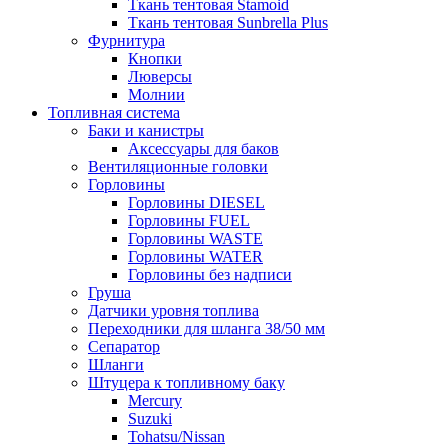
Ткань тентовая Stamoid
Ткань тентовая Sunbrella Plus
Фурнитура
Кнопки
Люверсы
Молнии
Топливная система
Баки и канистры
Аксессуары для баков
Вентиляционные головки
Горловины
Горловины DIESEL
Горловины FUEL
Горловины WASTE
Горловины WATER
Горловины без надписи
Груша
Датчики уровня топлива
Переходники для шланга 38/50 мм
Сепаратор
Шланги
Штуцера к топливному баку
Mercury
Suzuki
Tohatsu/Nissan