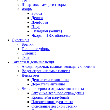
Трап
Швартовые амортизаторы
Якорь
Брюса
Дельта
Дэнфорта
Плуг
Складной (кошка)
Якорь в ПВХ оболочке
Сувениры
Брелки
Головные уборы
Сувенир
Флаг
Такелаж и дельные вещи
Аноды, крючки, планки, кольца, уключины
Водонепроницаемые пакеты
Держатель
Держатели спиннинга
Держатель антенны
Детали леерного ограждения и тента
Заглушка леерного ограждения
Кронштейн палубный
Наконечники дуги тента
Основание леерной стойки