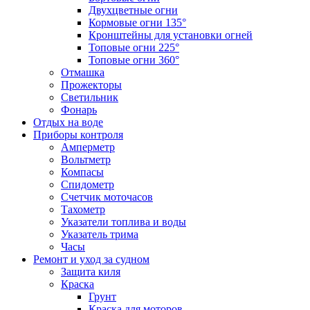
Двухцветные огни
Кормовые огни 135°
Кронштейны для установки огней
Топовые огни 225°
Топовые огни 360°
Отмашка
Прожекторы
Светильник
Фонарь
Отдых на воде
Приборы контроля
Амперметр
Вольтметр
Компасы
Спидометр
Счетчик моточасов
Тахометр
Указатели топлива и воды
Указатель трима
Часы
Ремонт и уход за судном
Защита киля
Краска
Грунт
Краска для моторов