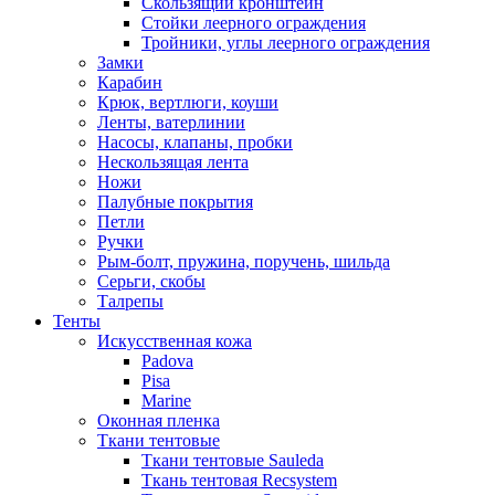
Скользящий кронштейн
Стойки леерного ограждения
Тройники, углы леерного ограждения
Замки
Карабин
Крюк, вертлюги, коуши
Ленты, ватерлинии
Насосы, клапаны, пробки
Нескользящая лента
Ножи
Палубные покрытия
Петли
Ручки
Рым-болт, пружина, поручень, шильда
Серьги, скобы
Талрепы
Тенты
Искусственная кожа
Padova
Pisa
Marine
Оконная пленка
Ткани тентовые
Ткани тентовые Sauleda
Ткань тентовая Recsystem