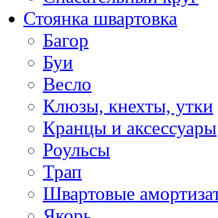
Стоянка швартовка
Багор
Буи
Весло
Клюзы, кнехты, утки
Кранцы и аксессуары
Роульсы
Трап
Швартовые амортиза
Якорь