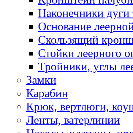
Наконечники дуги 
Основание леерной
Скользящий кронш
Стойки леерного о
Тройники, углы ле
Замки
Карабин
Крюк, вертлюги, коу
Ленты, ватерлинии