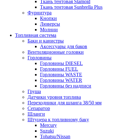
Ткань тентовая Stamoid
Ткань тентовая Sunbrella Plus
Фурнитура
Кнопки
Люверсы
Молнии
Топливная система
Баки и канистры
Аксессуары для баков
Вентиляционные головки
Горловины
Горловины DIESEL
Горловины FUEL
Горловины WASTE
Горловины WATER
Горловины без надписи
Груша
Датчики уровня топлива
Переходники для шланга 38/50 мм
Сепаратор
Шланги
Штуцера к топливному баку
Mercury
Suzuki
Tohatsu/Nissan