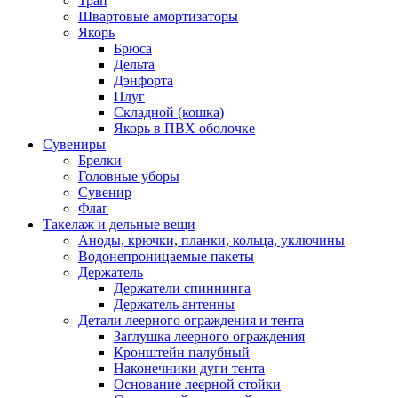
Трап
Швартовые амортизаторы
Якорь
Брюса
Дельта
Дэнфорта
Плуг
Складной (кошка)
Якорь в ПВХ оболочке
Сувениры
Брелки
Головные уборы
Сувенир
Флаг
Такелаж и дельные вещи
Аноды, крючки, планки, кольца, уключины
Водонепроницаемые пакеты
Держатель
Держатели спиннинга
Держатель антенны
Детали леерного ограждения и тента
Заглушка леерного ограждения
Кронштейн палубный
Наконечники дуги тента
Основание леерной стойки