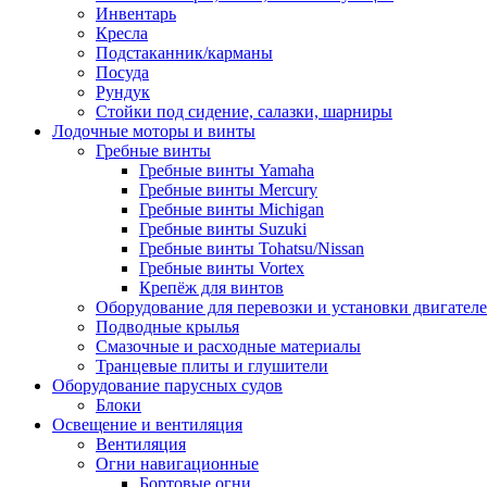
Инвентарь
Кресла
Подстаканник/карманы
Посуда
Рундук
Стойки под сидение, салазки, шарниры
Лодочные моторы и винты
Гребные винты
Гребные винты Yamaha
Гребные винты Mercury
Гребные винты Michigan
Гребные винты Suzuki
Гребные винты Tohatsu/Nissan
Гребные винты Vortex
Крепёж для винтов
Оборудование для перевозки и установки двигател
Подводные крылья
Смазочные и расходные материалы
Транцевые плиты и глушители
Оборудование парусных судов
Блоки
Освещение и вентиляция
Вентиляция
Огни навигационные
Бортовые огни