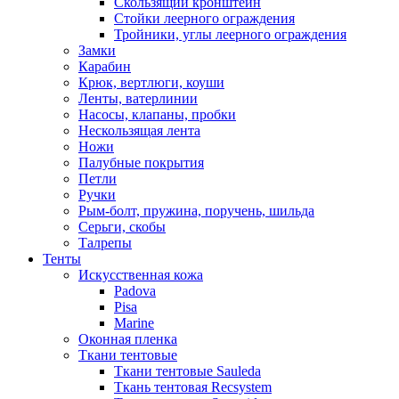
Скользящий кронштейн
Стойки леерного ограждения
Тройники, углы леерного ограждения
Замки
Карабин
Крюк, вертлюги, коуши
Ленты, ватерлинии
Насосы, клапаны, пробки
Нескользящая лента
Ножи
Палубные покрытия
Петли
Ручки
Рым-болт, пружина, поручень, шильда
Серьги, скобы
Талрепы
Тенты
Искусственная кожа
Padova
Pisa
Marine
Оконная пленка
Ткани тентовые
Ткани тентовые Sauleda
Ткань тентовая Recsystem