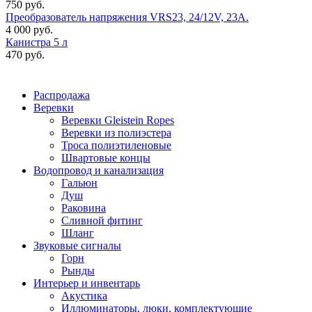
750 руб.
Преобразователь напряжения VRS23, 24/12V, 23A.
4 000 руб.
Канистра 5 л
470 руб.
Распродажа
Веревки
Веревки Gleistein Ropes
Веревки из полиэстера
Троса полиэтиленовые
Швартовые концы
Водопровод и канализация
Гальюн
Душ
Раковина
Сливной фитинг
Шланг
Звуковые сигналы
Горн
Рынды
Интерьер и инвентарь
Акустика
Иллюминаторы, люки, комплектующие