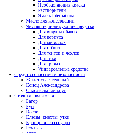
Необрастающая краска
Растворители
Эмаль International
Масло для консервации
Чистящие, полирующие средства
Для водяных баков
Для корпуса
Для металлов
Для стёкол
Для тентов и чехлов
Для тика
Для трюма
Универсальные средства
Средства спасения и безопасности
Жилет спасательный
Конец Александрова
Спасательный круг
Стоянка швартовка
Багор
Буи
Весло
Клюзы, кнехты, утки
Кранцы и аксессуары
Роульсы