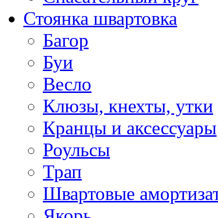
Стоянка швартовка
Багор
Буи
Весло
Клюзы, кнехты, утки
Кранцы и аксессуары
Роульсы
Трап
Швартовые амортиза
Якорь