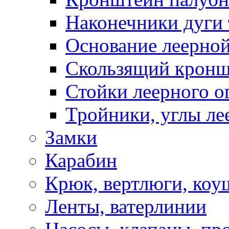
Наконечники дуги 
Основание леерной
Скользящий кронш
Стойки леерного о
Тройники, углы ле
Замки
Карабин
Крюк, вертлюги, коу
Ленты, ватерлинии