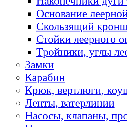
Наконечники дуги 
Основание леерной
Скользящий кронш
Стойки леерного о
Тройники, углы ле
Замки
Карабин
Крюк, вертлюги, коу
Ленты, ватерлинии
Насосы, клапаны, пр