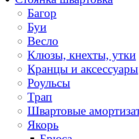
Багор
Буи
Весло
Клюзы, кнехты, утки
Кранцы и аксессуары
Роульсы
Трап
Швартовые амортиза
Якорь
Брюса