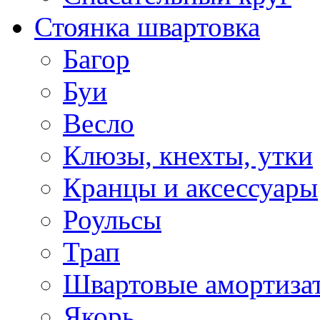
Стоянка швартовка
Багор
Буи
Весло
Клюзы, кнехты, утки
Кранцы и аксессуары
Роульсы
Трап
Швартовые амортиза
Якорь