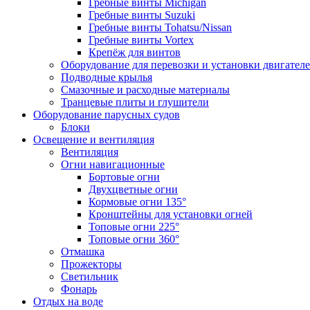
Гребные винты Michigan
Гребные винты Suzuki
Гребные винты Tohatsu/Nissan
Гребные винты Vortex
Крепёж для винтов
Оборудование для перевозки и установки двигател
Подводные крылья
Смазочные и расходные материалы
Транцевые плиты и глушители
Оборудование парусных судов
Блоки
Освещение и вентиляция
Вентиляция
Огни навигационные
Бортовые огни
Двухцветные огни
Кормовые огни 135°
Кронштейны для установки огней
Топовые огни 225°
Топовые огни 360°
Отмашка
Прожекторы
Светильник
Фонарь
Отдых на воде