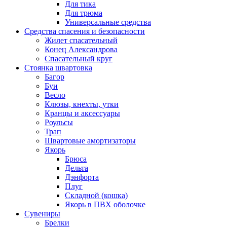
Для тика
Для трюма
Универсальные средства
Средства спасения и безопасности
Жилет спасательный
Конец Александрова
Спасательный круг
Стоянка швартовка
Багор
Буи
Весло
Клюзы, кнехты, утки
Кранцы и аксессуары
Роульсы
Трап
Швартовые амортизаторы
Якорь
Брюса
Дельта
Дэнфорта
Плуг
Складной (кошка)
Якорь в ПВХ оболочке
Сувениры
Брелки