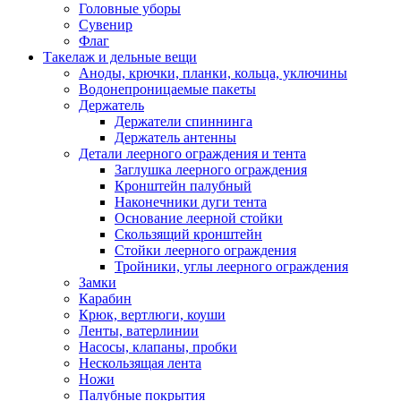
Головные уборы
Сувенир
Флаг
Такелаж и дельные вещи
Аноды, крючки, планки, кольца, уключины
Водонепроницаемые пакеты
Держатель
Держатели спиннинга
Держатель антенны
Детали леерного ограждения и тента
Заглушка леерного ограждения
Кронштейн палубный
Наконечники дуги тента
Основание леерной стойки
Скользящий кронштейн
Стойки леерного ограждения
Тройники, углы леерного ограждения
Замки
Карабин
Крюк, вертлюги, коуши
Ленты, ватерлинии
Насосы, клапаны, пробки
Нескользящая лента
Ножи
Палубные покрытия