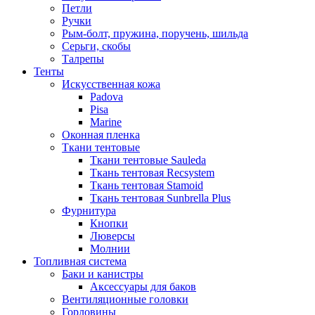
Петли
Ручки
Рым-болт, пружина, поручень, шильда
Серьги, скобы
Талрепы
Тенты
Искусственная кожа
Padova
Pisa
Marine
Оконная пленка
Ткани тентовые
Ткани тентовые Sauleda
Ткань тентовая Recsystem
Ткань тентовая Stamoid
Ткань тентовая Sunbrella Plus
Фурнитура
Кнопки
Люверсы
Молнии
Топливная система
Баки и канистры
Аксессуары для баков
Вентиляционные головки
Горловины