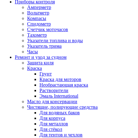
Приборы контроля
Амперметр
Вольтметр
Компасы
Спидометр
Счетчик моточасов
Тахометр
Указатели топлива и воды
Указатель трима
Часы
Ремонт и уход за судном
Защита киля
Краска
Грунт
Краска для моторов
Необрастающая краска
Растворители
Эмаль International
Масло для консервации
Чистящие, полирующие средства
Для водяных баков
Для корпуса
Для металлов
Для стёкол
Для тентов и чехлов