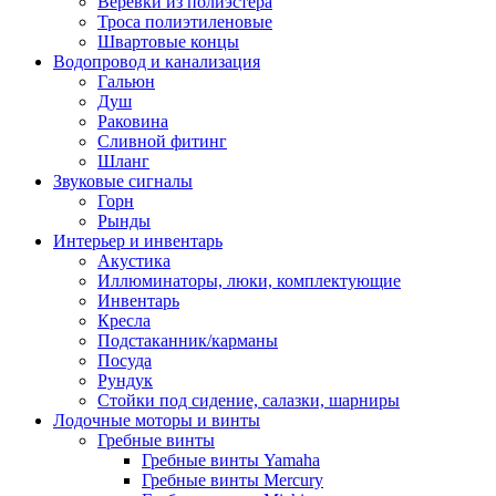
Веревки из полиэстера
Троса полиэтиленовые
Швартовые концы
Водопровод и канализация
Гальюн
Душ
Раковина
Сливной фитинг
Шланг
Звуковые сигналы
Горн
Рынды
Интерьер и инвентарь
Акустика
Иллюминаторы, люки, комплектующие
Инвентарь
Кресла
Подстаканник/карманы
Посуда
Рундук
Стойки под сидение, салазки, шарниры
Лодочные моторы и винты
Гребные винты
Гребные винты Yamaha
Гребные винты Mercury