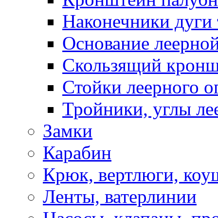
Наконечники дуги 
Основание леерной
Скользящий кронш
Стойки леерного о
Тройники, углы ле
Замки
Карабин
Крюк, вертлюги, коу
Ленты, ватерлинии