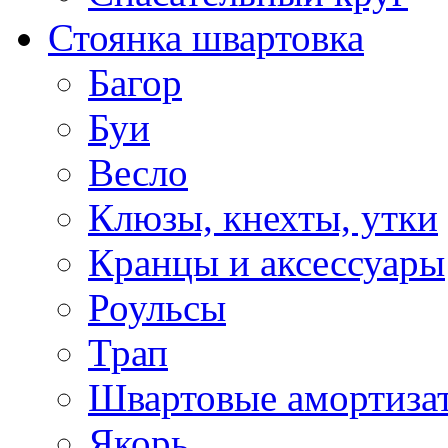
Стоянка швартовка
Багор
Буи
Весло
Клюзы, кнехты, утки
Кранцы и аксессуары
Роульсы
Трап
Швартовые амортиза
Якорь