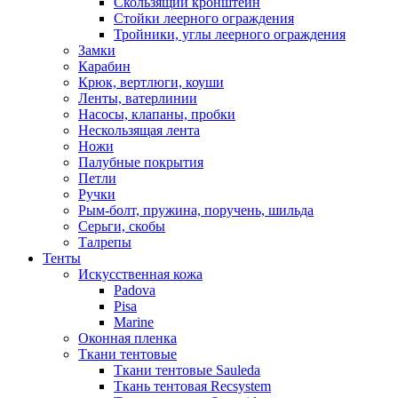
Скользящий кронштейн
Стойки леерного ограждения
Тройники, углы леерного ограждения
Замки
Карабин
Крюк, вертлюги, коуши
Ленты, ватерлинии
Насосы, клапаны, пробки
Нескользящая лента
Ножи
Палубные покрытия
Петли
Ручки
Рым-болт, пружина, поручень, шильда
Серьги, скобы
Талрепы
Тенты
Искусственная кожа
Padova
Pisa
Marine
Оконная пленка
Ткани тентовые
Ткани тентовые Sauleda
Ткань тентовая Recsystem