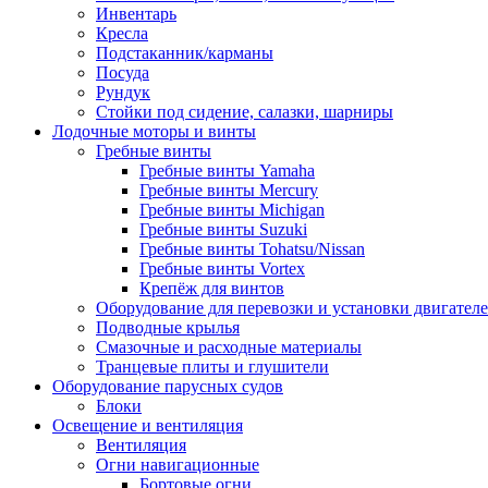
Инвентарь
Кресла
Подстаканник/карманы
Посуда
Рундук
Стойки под сидение, салазки, шарниры
Лодочные моторы и винты
Гребные винты
Гребные винты Yamaha
Гребные винты Mercury
Гребные винты Michigan
Гребные винты Suzuki
Гребные винты Tohatsu/Nissan
Гребные винты Vortex
Крепёж для винтов
Оборудование для перевозки и установки двигател
Подводные крылья
Смазочные и расходные материалы
Транцевые плиты и глушители
Оборудование парусных судов
Блоки
Освещение и вентиляция
Вентиляция
Огни навигационные
Бортовые огни