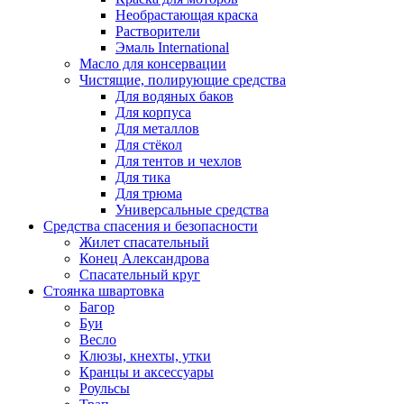
Необрастающая краска
Растворители
Эмаль International
Масло для консервации
Чистящие, полирующие средства
Для водяных баков
Для корпуса
Для металлов
Для стёкол
Для тентов и чехлов
Для тика
Для трюма
Универсальные средства
Средства спасения и безопасности
Жилет спасательный
Конец Александрова
Спасательный круг
Стоянка швартовка
Багор
Буи
Весло
Клюзы, кнехты, утки
Кранцы и аксессуары
Роульсы