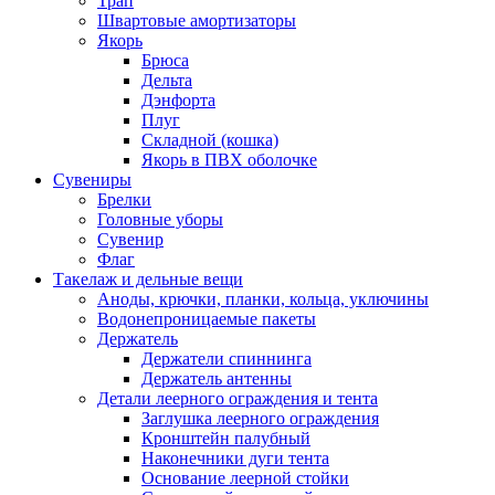
Трап
Швартовые амортизаторы
Якорь
Брюса
Дельта
Дэнфорта
Плуг
Складной (кошка)
Якорь в ПВХ оболочке
Сувениры
Брелки
Головные уборы
Сувенир
Флаг
Такелаж и дельные вещи
Аноды, крючки, планки, кольца, уключины
Водонепроницаемые пакеты
Держатель
Держатели спиннинга
Держатель антенны
Детали леерного ограждения и тента
Заглушка леерного ограждения
Кронштейн палубный
Наконечники дуги тента
Основание леерной стойки