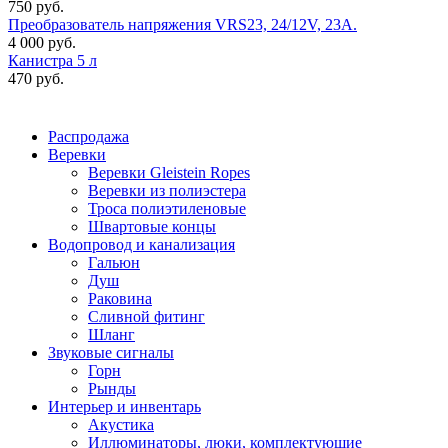
750 руб.
Преобразователь напряжения VRS23, 24/12V, 23A.
4 000 руб.
Канистра 5 л
470 руб.
Распродажа
Веревки
Веревки Gleistein Ropes
Веревки из полиэстера
Троса полиэтиленовые
Швартовые концы
Водопровод и канализация
Гальюн
Душ
Раковина
Сливной фитинг
Шланг
Звуковые сигналы
Горн
Рынды
Интерьер и инвентарь
Акустика
Иллюминаторы, люки, комплектующие