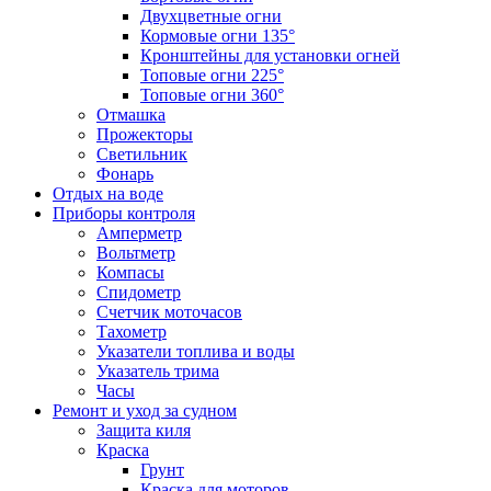
Двухцветные огни
Кормовые огни 135°
Кронштейны для установки огней
Топовые огни 225°
Топовые огни 360°
Отмашка
Прожекторы
Светильник
Фонарь
Отдых на воде
Приборы контроля
Амперметр
Вольтметр
Компасы
Спидометр
Счетчик моточасов
Тахометр
Указатели топлива и воды
Указатель трима
Часы
Ремонт и уход за судном
Защита киля
Краска
Грунт
Краска для моторов