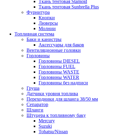
Ткань тентовая Stamoid
Ткань тентовая Sunbrella Plus
Фурнитура
Кнопки
Люверсы
Молнии
Топливная система
Баки и канистры
Аксессуары для баков
Вентиляционные головки
Горловины
Горловины DIESEL
Горловины FUEL
Горловины WASTE
Горловины WATER
Горловины без надписи
Груша
Датчики уровня топлива
Переходники для шланга 38/50 мм
Сепаратор
Шланги
Штуцера к топливному баку
Mercury
Suzuki
Tohatsu/Nissan