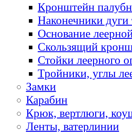
Кронштейн палуб
Наконечники дуги 
Основание леерной
Скользящий кронш
Стойки леерного о
Тройники, углы ле
Замки
Карабин
Крюк, вертлюги, коу
Ленты, ватерлинии