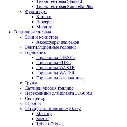
Ткань тентовая Stamoid
Ткань тентовая Sunbrella Plus
Фурнитура
Кнопки
Люверсы
Молнии
Топливная система
Баки и канистры
Аксессуары для баков
Вентиляционные головки
Горловины
Горловины DIESEL
Горловины FUEL
Горловины WASTE
Горловины WATER
Горловины без надписи
Груша
Датчики уровня топлива
Переходники для шланга 38/50 мм
Сепаратор
Шланги
Штуцера к топливному баку
Mercury
Suzuki
Tohatsu/Nissan