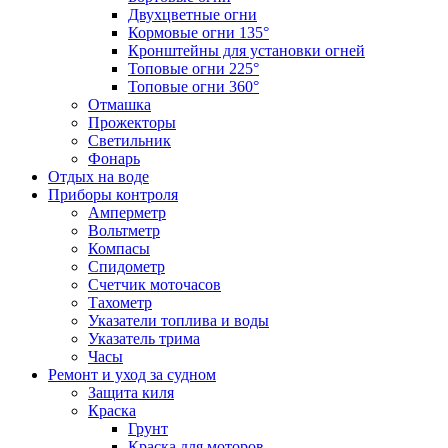
Двухцветные огни
Кормовые огни 135°
Кронштейны для установки огней
Топовые огни 225°
Топовые огни 360°
Отмашка
Прожекторы
Светильник
Фонарь
Отдых на воде
Приборы контроля
Амперметр
Вольтметр
Компасы
Спидометр
Счетчик моточасов
Тахометр
Указатели топлива и воды
Указатель трима
Часы
Ремонт и уход за судном
Защита киля
Краска
Грунт
Краска для моторов