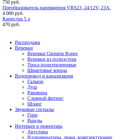
750 руб.
Преобразователь напряжения VRS23, 24/12V, 23A.
4 000 руб.
Канистра 5 л
470 руб.
Распродажа
Веревки
Веревки Gleistein Ropes
Веревки из полиэстера
Троса полиэтиленовые
Швартовые концы
Водопровод и канализация
Гальюн
Душ
Раковина
Сливной фитинг
Шланг
Звуковые сигналы
Горн
Рынды
Интерьер и инвентарь
Акустика
Иллюминаторы, люки, комплектующие