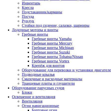
Инвентарь
Кресла
Подстаканник/карманы
Посуда
Рундук
Стойки под сидение, салазки, шарниры
Лодочные моторы и винты
Гребные винты
Гребные винты Yamaha
Гребные винты Mercury
Гребные винты Michigan
Гребные винты Suzuki
Гребные винты Tohatsu/Nissan
Гребные винты Vortex
Крепёж для винтов
Оборудование для перевозки и установки двигател
Подводные крылья
Смазочные и расходные материалы
Транцевые плиты и глушители
Оборудование парусных судов
Блоки
Освещение и вентиляция
Вентиляция
Огни навигационные
Бортовые огни