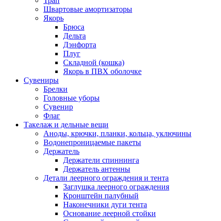
Трап
Швартовые амортизаторы
Якорь
Брюса
Дельта
Дэнфорта
Плуг
Складной (кошка)
Якорь в ПВХ оболочке
Сувениры
Брелки
Головные уборы
Сувенир
Флаг
Такелаж и дельные вещи
Аноды, крючки, планки, кольца, уключины
Водонепроницаемые пакеты
Держатель
Держатели спиннинга
Держатель антенны
Детали леерного ограждения и тента
Заглушка леерного ограждения
Кронштейн палубный
Наконечники дуги тента
Основание леерной стойки