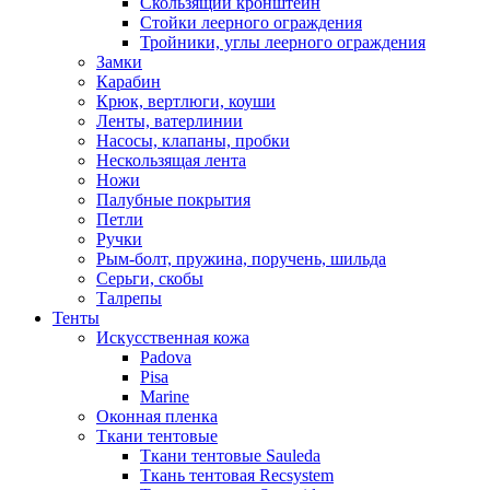
Скользящий кронштейн
Стойки леерного ограждения
Тройники, углы леерного ограждения
Замки
Карабин
Крюк, вертлюги, коуши
Ленты, ватерлинии
Насосы, клапаны, пробки
Нескользящая лента
Ножи
Палубные покрытия
Петли
Ручки
Рым-болт, пружина, поручень, шильда
Серьги, скобы
Талрепы
Тенты
Искусственная кожа
Padova
Pisa
Marine
Оконная пленка
Ткани тентовые
Ткани тентовые Sauleda
Ткань тентовая Recsystem