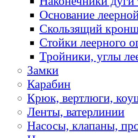
Наконечники дуги 
Основание леерной
Скользящий кронш
Стойки леерного о
Тройники, углы ле
Замки
Карабин
Крюк, вертлюги, коу
Ленты, ватерлинии
Насосы, клапаны, пр