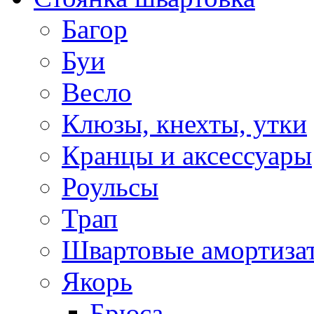
Багор
Буи
Весло
Клюзы, кнехты, утки
Кранцы и аксессуары
Роульсы
Трап
Швартовые амортиза
Якорь
Брюса