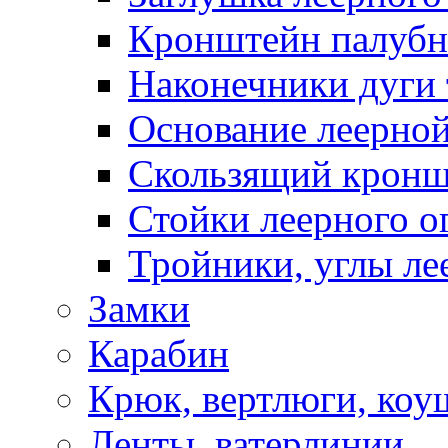
Кронштейн палуб
Наконечники дуги 
Основание леерной
Скользящий кронш
Стойки леерного о
Тройники, углы ле
Замки
Карабин
Крюк, вертлюги, коу
Ленты, ватерлинии