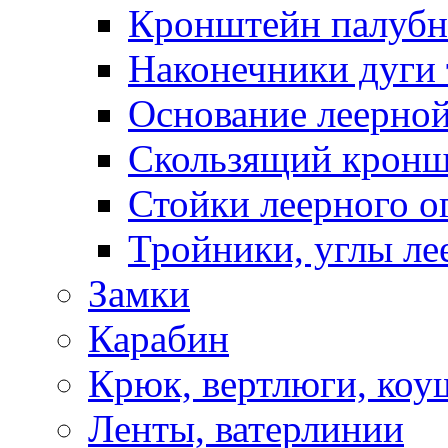
Кронштейн палуб
Наконечники дуги 
Основание леерной
Скользящий кронш
Стойки леерного о
Тройники, углы ле
Замки
Карабин
Крюк, вертлюги, коу
Ленты, ватерлинии