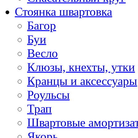
Стоянка швартовка
Багор
Буи
Весло
Клюзы, кнехты, утки
Кранцы и аксессуары
Роульсы
Трап
Швартовые амортиза
Якорь