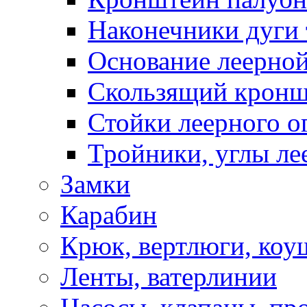
Наконечники дуги 
Основание леерной
Скользящий кронш
Стойки леерного о
Тройники, углы ле
Замки
Карабин
Крюк, вертлюги, коу
Ленты, ватерлинии