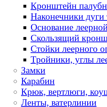
Кронштейн палуб
Наконечники дуги 
Основание леерной
Скользящий кронш
Стойки леерного о
Тройники, углы ле
Замки
Карабин
Крюк, вертлюги, коу
Ленты, ватерлинии