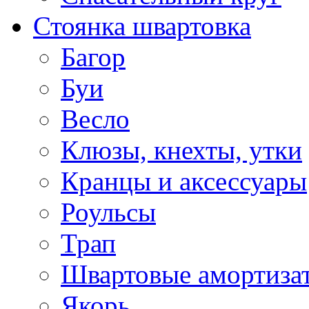
Стоянка швартовка
Багор
Буи
Весло
Клюзы, кнехты, утки
Кранцы и аксессуары
Роульсы
Трап
Швартовые амортиза
Якорь