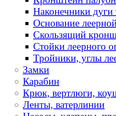
Наконечники дуги 
Основание леерной
Скользящий кронш
Стойки леерного о
Тройники, углы ле
Замки
Карабин
Крюк, вертлюги, коу
Ленты, ватерлинии