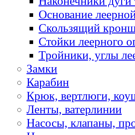
Наконечники дуги 
Основание леерной
Скользящий кронш
Стойки леерного о
Тройники, углы ле
Замки
Карабин
Крюк, вертлюги, коу
Ленты, ватерлинии
Насосы, клапаны, пр