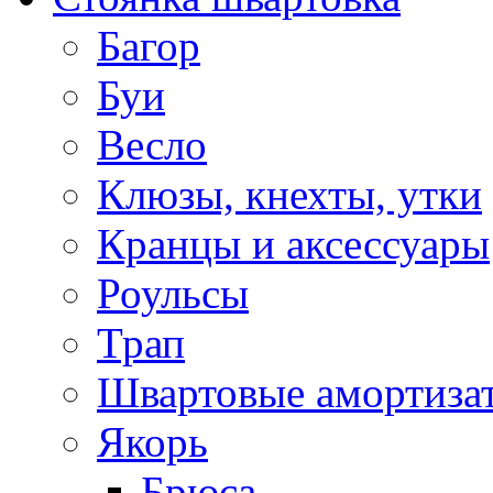
Багор
Буи
Весло
Клюзы, кнехты, утки
Кранцы и аксессуары
Роульсы
Трап
Швартовые амортиза
Якорь
Брюса