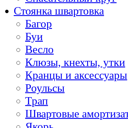
Стоянка швартовка
Багор
Буи
Весло
Клюзы, кнехты, утки
Кранцы и аксессуары
Роульсы
Трап
Швартовые амортиза
Якорь