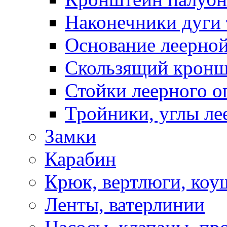
Наконечники дуги 
Основание леерной
Скользящий кронш
Стойки леерного о
Тройники, углы ле
Замки
Карабин
Крюк, вертлюги, коу
Ленты, ватерлинии