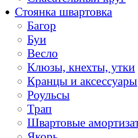
Стоянка швартовка
Багор
Буи
Весло
Клюзы, кнехты, утки
Кранцы и аксессуары
Роульсы
Трап
Швартовые амортиза
Якорь