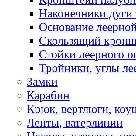
Наконечники дуги 
Основание леерной
Скользящий кронш
Стойки леерного о
Тройники, углы ле
Замки
Карабин
Крюк, вертлюги, коу
Ленты, ватерлинии