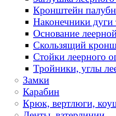
Кронштейн палуб
Наконечники дуги 
Основание леерной
Скользящий кронш
Стойки леерного о
Тройники, углы ле
Замки
Карабин
Крюк, вертлюги, коу
Ленты, ватерлинии