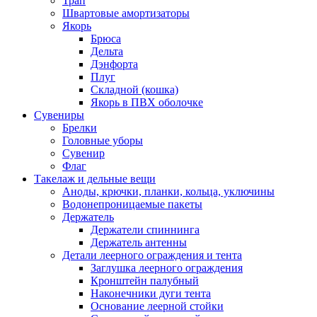
Трап
Швартовые амортизаторы
Якорь
Брюса
Дельта
Дэнфорта
Плуг
Складной (кошка)
Якорь в ПВХ оболочке
Сувениры
Брелки
Головные уборы
Сувенир
Флаг
Такелаж и дельные вещи
Аноды, крючки, планки, кольца, уключины
Водонепроницаемые пакеты
Держатель
Держатели спиннинга
Держатель антенны
Детали леерного ограждения и тента
Заглушка леерного ограждения
Кронштейн палубный
Наконечники дуги тента
Основание леерной стойки