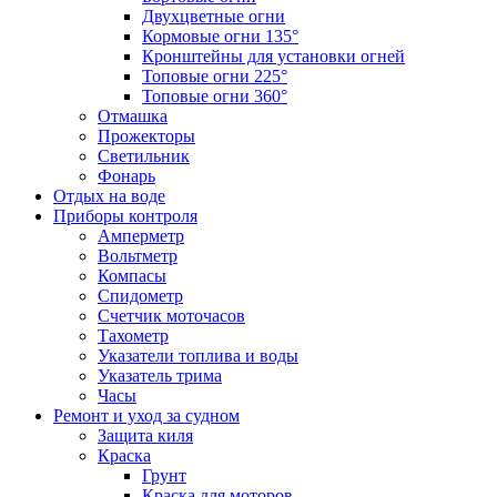
Двухцветные огни
Кормовые огни 135°
Кронштейны для установки огней
Топовые огни 225°
Топовые огни 360°
Отмашка
Прожекторы
Светильник
Фонарь
Отдых на воде
Приборы контроля
Амперметр
Вольтметр
Компасы
Спидометр
Счетчик моточасов
Тахометр
Указатели топлива и воды
Указатель трима
Часы
Ремонт и уход за судном
Защита киля
Краска
Грунт
Краска для моторов