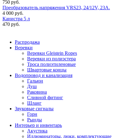
750 руб.
Преобразователь напряжения VRS23, 24/12V, 23A.
4 000 руб.
Канистра 5 л
470 руб.
Распродажа
Веревки
Веревки Gleistein Ropes
Веревки из полиэстера
Троса полиэтиленовые
Швартовые концы
Водопровод и канализация
Гальюн
Душ
Раковина
Сливной фитинг
Шланг
Звуковые сигналы
Горн
Рынды
Интерьер и инвентарь
Акустика
Иллюминаторы, люки, комплектующие