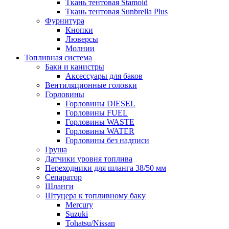
Ткань тентовая Stamoid
Ткань тентовая Sunbrella Plus
Фурнитура
Кнопки
Люверсы
Молнии
Топливная система
Баки и канистры
Аксессуары для баков
Вентиляционные головки
Горловины
Горловины DIESEL
Горловины FUEL
Горловины WASTE
Горловины WATER
Горловины без надписи
Груша
Датчики уровня топлива
Переходники для шланга 38/50 мм
Сепаратор
Шланги
Штуцера к топливному баку
Mercury
Suzuki
Tohatsu/Nissan