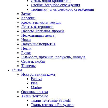
Скользящий кронштейн
Стойки леерного ограждения
Тройники, углы леерного ограждения
Замки
Карабин
Крюк, вертлюги, коуши
Ленты, ватерлинии
Насосы, клапаны, пробки
Нескользящая лента
Ножи
Палубные покрытия
Петли
Ручки
Рым-болт, пружина, поручень, шильда
Серьги, скобы
Талрепы
Тенты
Искусственная кожа
Padova
Pisa
Marine
Оконная пленка
Ткани тентовые
Ткани тентовые Sauleda
Ткань тентовая Recsystem