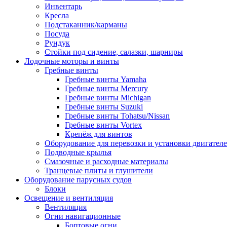
Инвентарь
Кресла
Подстаканник/карманы
Посуда
Рундук
Стойки под сидение, салазки, шарниры
Лодочные моторы и винты
Гребные винты
Гребные винты Yamaha
Гребные винты Mercury
Гребные винты Michigan
Гребные винты Suzuki
Гребные винты Tohatsu/Nissan
Гребные винты Vortex
Крепёж для винтов
Оборудование для перевозки и установки двигател
Подводные крылья
Смазочные и расходные материалы
Транцевые плиты и глушители
Оборудование парусных судов
Блоки
Освещение и вентиляция
Вентиляция
Огни навигационные
Бортовые огни