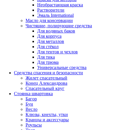
Необрастающая краска
Растворители
Эмаль International
Масло для консервации
Чистящие, полирующие средства
Для водяных баков
Для корпуса
Для металлов
Для стёкол
Для тентов и чехлов
Для тика
Для трюма
Универсальные средства
Средства спасения и безопасности
Жилет спасательный
Конец Александрова
Спасательный круг
Стоянка швартовка
Багор
Буи
Весло
Клюзы, кнехты, утки
Кранцы и аксессуары
Роульсы