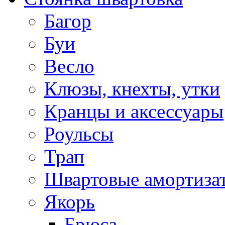
Багор
Буи
Весло
Клюзы, кнехты, утки
Кранцы и аксессуары
Роульсы
Трап
Швартовые амортиза
Якорь
Брюса