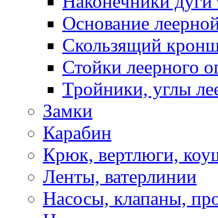
Наконечники дуги 
Основание леерной
Скользящий кронш
Стойки леерного о
Тройники, углы ле
Замки
Карабин
Крюк, вертлюги, коу
Ленты, ватерлинии
Насосы, клапаны, пр