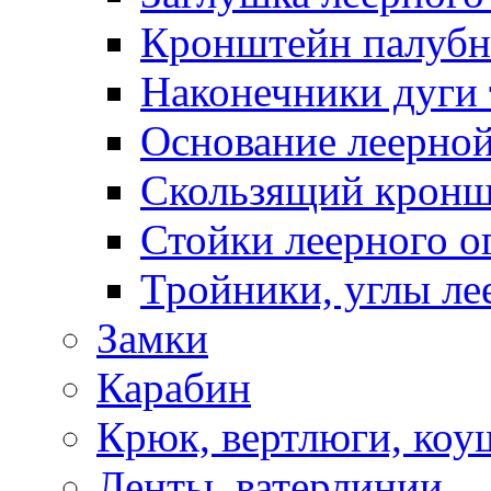
Кронштейн палуб
Наконечники дуги 
Основание леерной
Скользящий кронш
Стойки леерного о
Тройники, углы ле
Замки
Карабин
Крюк, вертлюги, коу
Ленты, ватерлинии