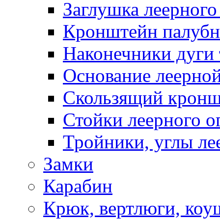
Заглушка леерного
Кронштейн палуб
Наконечники дуги 
Основание леерной
Скользящий кронш
Стойки леерного о
Тройники, углы ле
Замки
Карабин
Крюк, вертлюги, коу