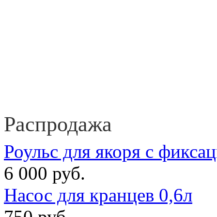
Распродажа
Роульс для якоря с фикса
6 000 руб.
Насос для кранцев 0,6л
750 руб.