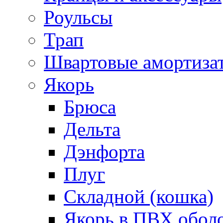
Роульсы
Трап
Швартовые амортиза
Якорь
Брюса
Дельта
Дэнфорта
Плуг
Складной (кошка)
Якорь в ПВХ обол