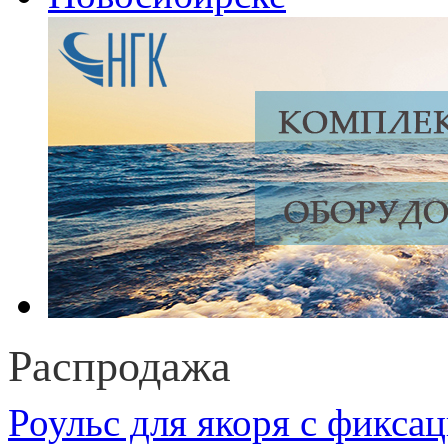
Распродажа
Роульс для якоря с фикса