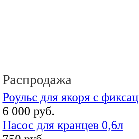
Распродажа
Роульс для якоря с фикса
6 000 руб.
Насос для кранцев 0,6л
750 руб.