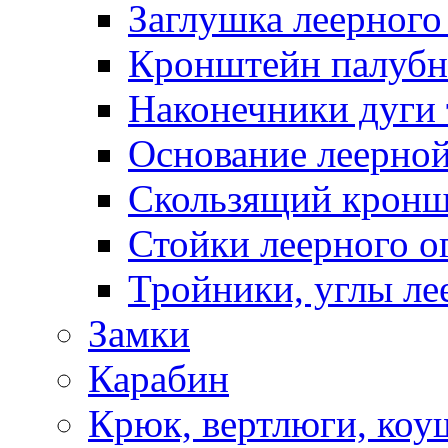
Заглушка леерного
Кронштейн палуб
Наконечники дуги 
Основание леерной
Скользящий кронш
Стойки леерного о
Тройники, углы ле
Замки
Карабин
Крюк, вертлюги, коу