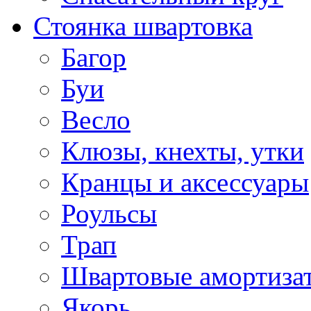
Стоянка швартовка
Багор
Буи
Весло
Клюзы, кнехты, утки
Кранцы и аксессуары
Роульсы
Трап
Швартовые амортиза
Якорь