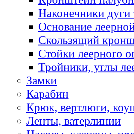
Наконечники дуги 
Основание леерной
Скользящий кронш
Стойки леерного о
Тройники, углы ле
Замки
Карабин
Крюк, вертлюги, коу
Ленты, ватерлинии