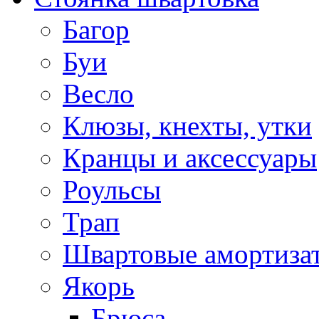
Багор
Буи
Весло
Клюзы, кнехты, утки
Кранцы и аксессуары
Роульсы
Трап
Швартовые амортиза
Якорь
Брюса