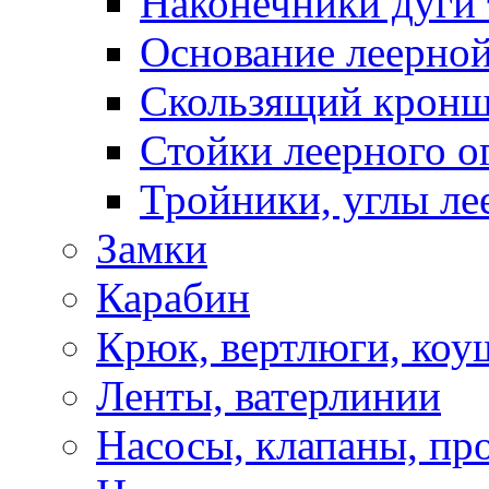
Наконечники дуги 
Основание леерной
Скользящий кронш
Стойки леерного о
Тройники, углы ле
Замки
Карабин
Крюк, вертлюги, коу
Ленты, ватерлинии
Насосы, клапаны, пр