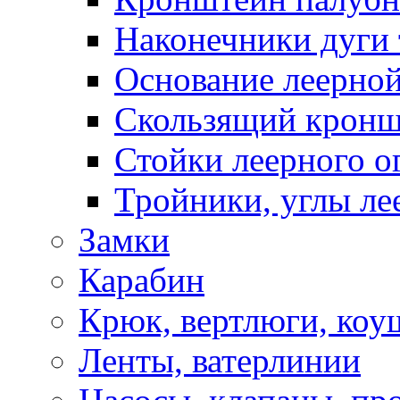
Наконечники дуги 
Основание леерной
Скользящий кронш
Стойки леерного о
Тройники, углы ле
Замки
Карабин
Крюк, вертлюги, коу
Ленты, ватерлинии