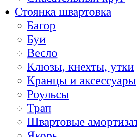
Стоянка швартовка
Багор
Буи
Весло
Клюзы, кнехты, утки
Кранцы и аксессуары
Роульсы
Трап
Швартовые амортиза
Якорь