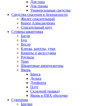
Для тика
Для трюма
Универсальные средства
Средства спасения и безопасности
Жилет спасательный
Конец Александрова
Спасательный круг
Стоянка швартовка
Багор
Буи
Весло
Клюзы, кнехты, утки
Кранцы и аксессуары
Роульсы
Трап
Швартовые амортизаторы
Якорь
Брюса
Дельта
Дэнфорта
Плуг
Складной (кошка)
Якорь в ПВХ оболочке
Сувениры
Брелки