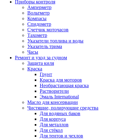
Приборы контроля
Амперметр
Вольтметр
Компасы
Спидометр
Счетчик моточасов
Тахометр
Указатели топлива и воды
Указатель трима
Часы
Ремонт и уход за судном
Защита киля
Краска
Грунт
Краска для моторов
Необрастающая краска
Растворители
Эмаль International
Масло для консервации
Чистящие, полирующие средства
Для водяных баков
Для корпуса
Для металлов
Для стёкол
Для тентов и чехлов