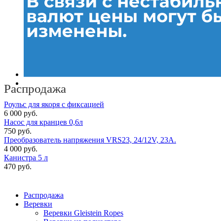
Распродажа
Роульс для якоря с фиксацией
6 000 руб.
Насос для кранцев 0,6л
750 руб.
Преобразователь напряжения VRS23, 24/12V, 23A.
4 000 руб.
Канистра 5 л
470 руб.
Распродажа
Веревки
Веревки Gleistein Ropes