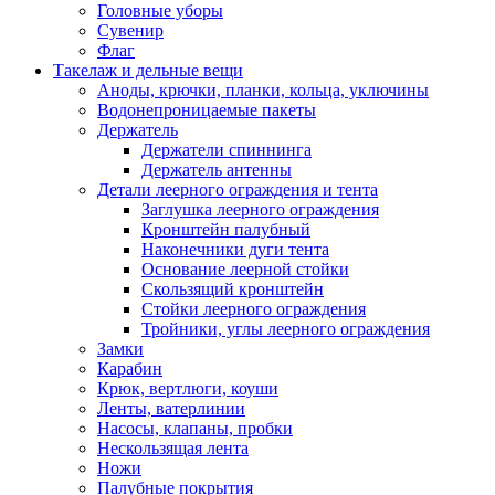
Головные уборы
Сувенир
Флаг
Такелаж и дельные вещи
Аноды, крючки, планки, кольца, уключины
Водонепроницаемые пакеты
Держатель
Держатели спиннинга
Держатель антенны
Детали леерного ограждения и тента
Заглушка леерного ограждения
Кронштейн палубный
Наконечники дуги тента
Основание леерной стойки
Скользящий кронштейн
Стойки леерного ограждения
Тройники, углы леерного ограждения
Замки
Карабин
Крюк, вертлюги, коуши
Ленты, ватерлинии
Насосы, клапаны, пробки
Нескользящая лента
Ножи
Палубные покрытия