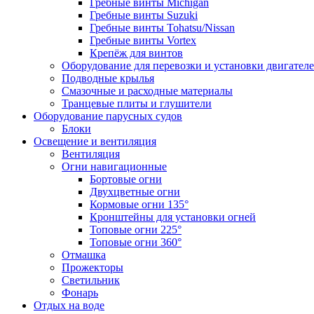
Гребные винты Michigan
Гребные винты Suzuki
Гребные винты Tohatsu/Nissan
Гребные винты Vortex
Крепёж для винтов
Оборудование для перевозки и установки двигател
Подводные крылья
Смазочные и расходные материалы
Транцевые плиты и глушители
Оборудование парусных судов
Блоки
Освещение и вентиляция
Вентиляция
Огни навигационные
Бортовые огни
Двухцветные огни
Кормовые огни 135°
Кронштейны для установки огней
Топовые огни 225°
Топовые огни 360°
Отмашка
Прожекторы
Светильник
Фонарь
Отдых на воде