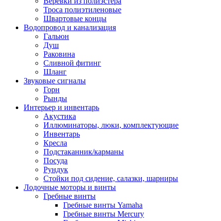
Веревки из полиэстера
Троса полиэтиленовые
Швартовые концы
Водопровод и канализация
Гальюн
Душ
Раковина
Сливной фитинг
Шланг
Звуковые сигналы
Горн
Рынды
Интерьер и инвентарь
Акустика
Иллюминаторы, люки, комплектующие
Инвентарь
Кресла
Подстаканник/карманы
Посуда
Рундук
Стойки под сидение, салазки, шарниры
Лодочные моторы и винты
Гребные винты
Гребные винты Yamaha
Гребные винты Mercury