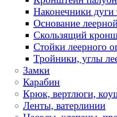
Наконечники дуги 
Основание леерной
Скользящий кронш
Стойки леерного о
Тройники, углы ле
Замки
Карабин
Крюк, вертлюги, коу
Ленты, ватерлинии