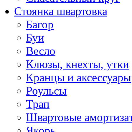
Стоянка швартовка
Багор
Буи
Весло
Клюзы, кнехты, утки
Кранцы и аксессуары
Роульсы
Трап
Швартовые амортиза
Якорь