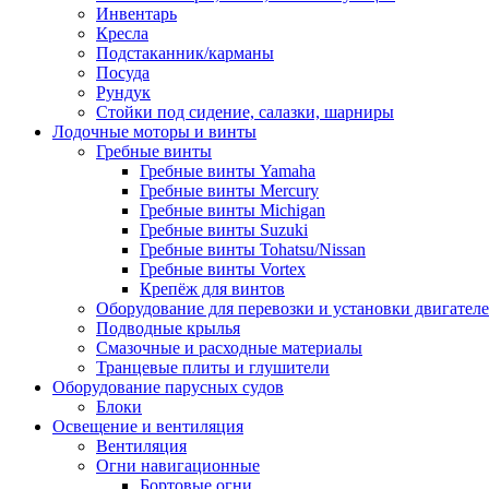
Инвентарь
Кресла
Подстаканник/карманы
Посуда
Рундук
Стойки под сидение, салазки, шарниры
Лодочные моторы и винты
Гребные винты
Гребные винты Yamaha
Гребные винты Mercury
Гребные винты Michigan
Гребные винты Suzuki
Гребные винты Tohatsu/Nissan
Гребные винты Vortex
Крепёж для винтов
Оборудование для перевозки и установки двигател
Подводные крылья
Смазочные и расходные материалы
Транцевые плиты и глушители
Оборудование парусных судов
Блоки
Освещение и вентиляция
Вентиляция
Огни навигационные
Бортовые огни