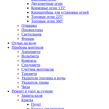
Двухцветные огни
Кормовые огни 135°
Кронштейны для установки огней
Топовые огни 225°
Топовые огни 360°
Отмашка
Прожекторы
Светильник
Фонарь
Отдых на воде
Приборы контроля
Амперметр
Вольтметр
Компасы
Спидометр
Счетчик моточасов
Тахометр
Указатели топлива и воды
Указатель трима
Часы
Ремонт и уход за судном
Защита киля
Краска
Грунт
Краска для моторов