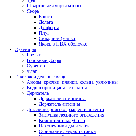
Трап
Швартовые амортизаторы
Якорь
Брюса
Дельта
Дэнфорта
Плуг
Складной (кошка)
Якорь в ПВХ оболочке
Сувениры
Брелки
Головные уборы
Сувенир
Флаг
Такелаж и дельные вещи
Аноды, крючки, планки, кольца, уключины
Водонепроницаемые пакеты
Держатель
Держатели спиннинга
Держатель антенны
Детали леерного ограждения и тента
Заглушка леерного ограждения
Кронштейн палубный
Наконечники дуги тента
Основание леерной стойки