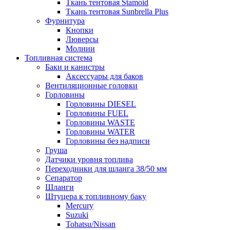
Ткань тентовая Stamoid
Ткань тентовая Sunbrella Plus
Фурнитура
Кнопки
Люверсы
Молнии
Топливная система
Баки и канистры
Аксессуары для баков
Вентиляционные головки
Горловины
Горловины DIESEL
Горловины FUEL
Горловины WASTE
Горловины WATER
Горловины без надписи
Груша
Датчики уровня топлива
Переходники для шланга 38/50 мм
Сепаратор
Шланги
Штуцера к топливному баку
Mercury
Suzuki
Tohatsu/Nissan