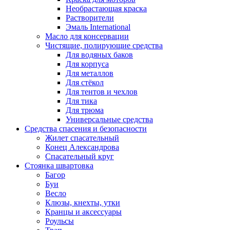
Необрастающая краска
Растворители
Эмаль International
Масло для консервации
Чистящие, полирующие средства
Для водяных баков
Для корпуса
Для металлов
Для стёкол
Для тентов и чехлов
Для тика
Для трюма
Универсальные средства
Средства спасения и безопасности
Жилет спасательный
Конец Александрова
Спасательный круг
Стоянка швартовка
Багор
Буи
Весло
Клюзы, кнехты, утки
Кранцы и аксессуары
Роульсы