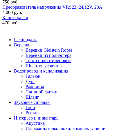
750 руб.
Преобразователь напряжения VRS23, 24/12V, 23A.
4 000 руб.
Канистра 5 л
470 руб.
Распродажа
Веревки
Веревки Gleistein Ropes
Веревки из полиэстера
Троса полиэтиленовые
Швартовые концы
Водопровод и канализация
Гальюн
Душ
Раковина
Сливной фитинг
Шланг
Звуковые сигналы
Горн
Рынды
Интерьер и инвентарь
Акустика
Иллюминаторы, люки, комплектующие