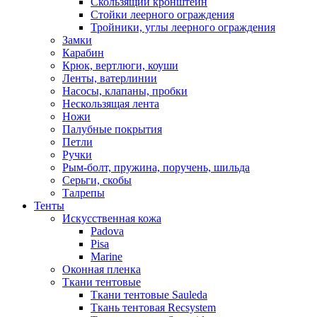
Скользящий кронштейн
Стойки леерного ограждения
Тройники, углы леерного ограждения
Замки
Карабин
Крюк, вертлюги, коуши
Ленты, ватерлинии
Насосы, клапаны, пробки
Нескользящая лента
Ножи
Палубные покрытия
Петли
Ручки
Рым-болт, пружина, поручень, шильда
Серьги, скобы
Талрепы
Тенты
Искусственная кожа
Padova
Pisa
Marine
Оконная пленка
Ткани тентовые
Ткани тентовые Sauleda
Ткань тентовая Recsystem