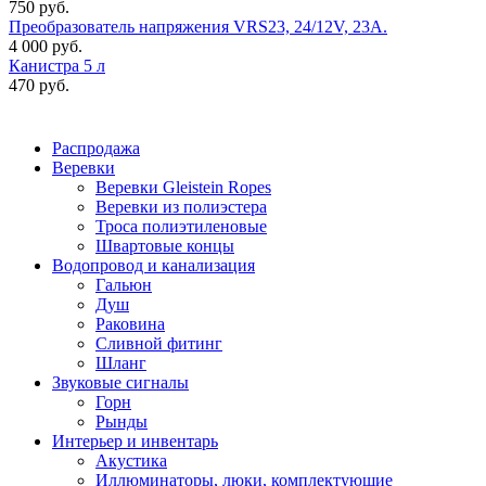
750 руб.
Преобразователь напряжения VRS23, 24/12V, 23A.
4 000 руб.
Канистра 5 л
470 руб.
Распродажа
Веревки
Веревки Gleistein Ropes
Веревки из полиэстера
Троса полиэтиленовые
Швартовые концы
Водопровод и канализация
Гальюн
Душ
Раковина
Сливной фитинг
Шланг
Звуковые сигналы
Горн
Рынды
Интерьер и инвентарь
Акустика
Иллюминаторы, люки, комплектующие