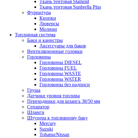
Ткань тентовая Stamoid
Ткань тентовая Sunbrella Plus
Фурнитура
Кнопки
Люверсы
Молнии
Топливная система
Баки и канистры
Аксессуары для баков
Вентиляционные головки
Горловины
Горловины DIESEL
Горловины FUEL
Горловины WASTE
Горловины WATER
Горловины без надписи
Груша
Датчики уровня топлива
Переходники для шланга 38/50 мм
Сепаратор
Шланги
Штуцера к топливному баку
Mercury
Suzuki
Tohatsu/Nissan