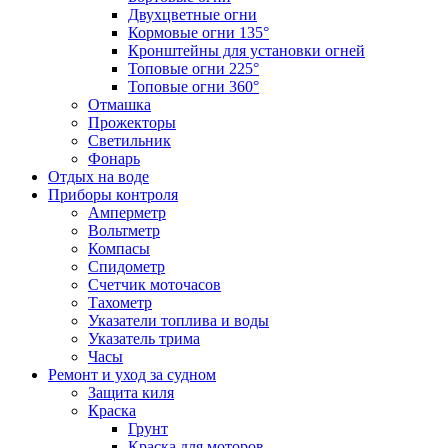
Двухцветные огни
Кормовые огни 135°
Кронштейны для установки огней
Топовые огни 225°
Топовые огни 360°
Отмашка
Прожекторы
Светильник
Фонарь
Отдых на воде
Приборы контроля
Амперметр
Вольтметр
Компасы
Спидометр
Счетчик моточасов
Тахометр
Указатели топлива и воды
Указатель трима
Часы
Ремонт и уход за судном
Защита киля
Краска
Грунт
Краска для моторов