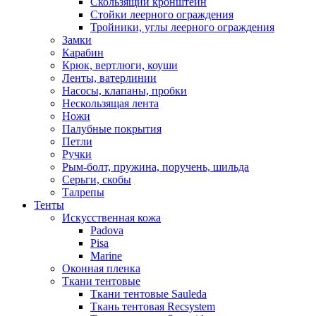
Скользящий кронштейн
Стойки леерного ограждения
Тройники, углы леерного ограждения
Замки
Карабин
Крюк, вертлюги, коуши
Ленты, ватерлинии
Насосы, клапаны, пробки
Нескользящая лента
Ножи
Палубные покрытия
Петли
Ручки
Рым-болт, пружина, поручень, шильда
Серьги, скобы
Талрепы
Тенты
Искусственная кожа
Padova
Pisa
Marine
Оконная пленка
Ткани тентовые
Ткани тентовые Sauleda
Ткань тентовая Recsystem