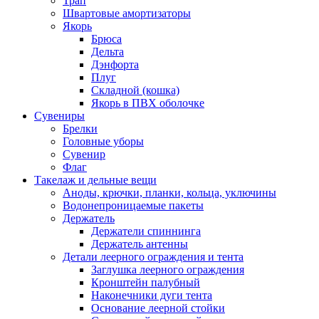
Трап
Швартовые амортизаторы
Якорь
Брюса
Дельта
Дэнфорта
Плуг
Складной (кошка)
Якорь в ПВХ оболочке
Сувениры
Брелки
Головные уборы
Сувенир
Флаг
Такелаж и дельные вещи
Аноды, крючки, планки, кольца, уключины
Водонепроницаемые пакеты
Держатель
Держатели спиннинга
Держатель антенны
Детали леерного ограждения и тента
Заглушка леерного ограждения
Кронштейн палубный
Наконечники дуги тента
Основание леерной стойки