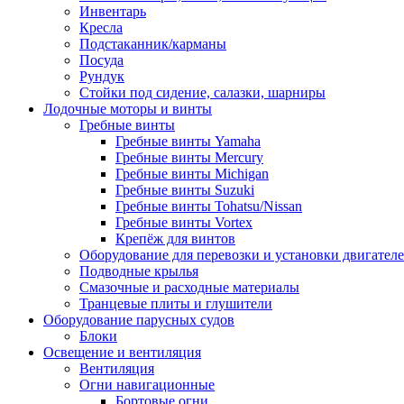
Инвентарь
Кресла
Подстаканник/карманы
Посуда
Рундук
Стойки под сидение, салазки, шарниры
Лодочные моторы и винты
Гребные винты
Гребные винты Yamaha
Гребные винты Mercury
Гребные винты Michigan
Гребные винты Suzuki
Гребные винты Tohatsu/Nissan
Гребные винты Vortex
Крепёж для винтов
Оборудование для перевозки и установки двигател
Подводные крылья
Смазочные и расходные материалы
Транцевые плиты и глушители
Оборудование парусных судов
Блоки
Освещение и вентиляция
Вентиляция
Огни навигационные
Бортовые огни