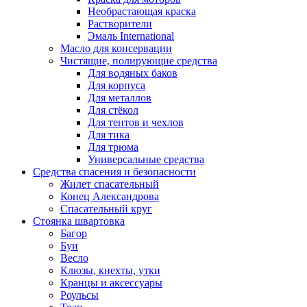
Необрастающая краска
Растворители
Эмаль International
Масло для консервации
Чистящие, полирующие средства
Для водяных баков
Для корпуса
Для металлов
Для стёкол
Для тентов и чехлов
Для тика
Для трюма
Универсальные средства
Средства спасения и безопасности
Жилет спасательный
Конец Александрова
Спасательный круг
Стоянка швартовка
Багор
Буи
Весло
Клюзы, кнехты, утки
Кранцы и аксессуары
Роульсы