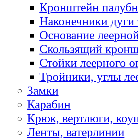
Кронштейн палуб
Наконечники дуги 
Основание леерной
Скользящий кронш
Стойки леерного о
Тройники, углы ле
Замки
Карабин
Крюк, вертлюги, коу
Ленты, ватерлинии