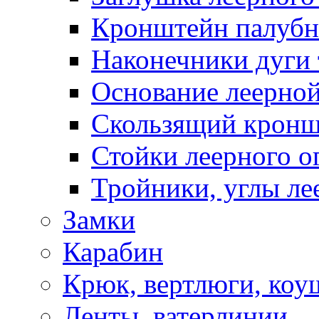
Кронштейн палуб
Наконечники дуги 
Основание леерной
Скользящий кронш
Стойки леерного о
Тройники, углы ле
Замки
Карабин
Крюк, вертлюги, коу
Ленты, ватерлинии