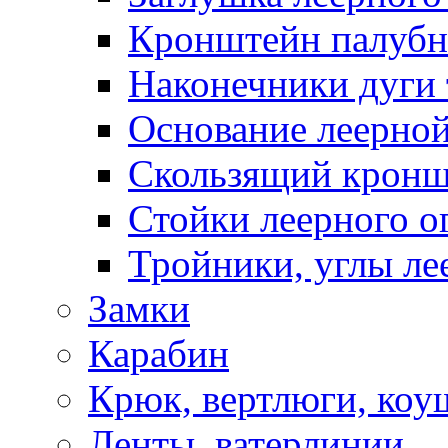
Кронштейн палуб
Наконечники дуги 
Основание леерной
Скользящий кронш
Стойки леерного о
Тройники, углы ле
Замки
Карабин
Крюк, вертлюги, коу
Ленты, ватерлинии