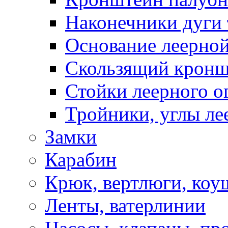
Наконечники дуги 
Основание леерной
Скользящий кронш
Стойки леерного о
Тройники, углы ле
Замки
Карабин
Крюк, вертлюги, коу
Ленты, ватерлинии