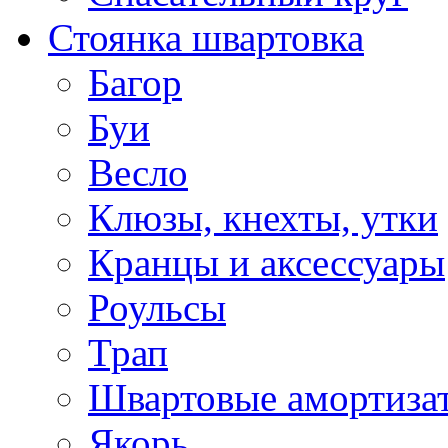
Стоянка швартовка
Багор
Буи
Весло
Клюзы, кнехты, утки
Кранцы и аксессуары
Роульсы
Трап
Швартовые амортиза
Якорь