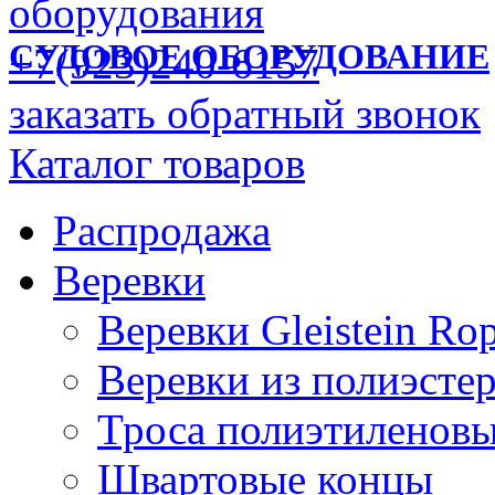
СУДОВОЕ ОБОРУДОВАНИЕ
+7(923)240-6157
заказать обратный звонок
Каталог товаров
Распродажа
Веревки
Веревки Gleistein Ro
Веревки из полиэсте
Троса полиэтиленов
Швартовые концы