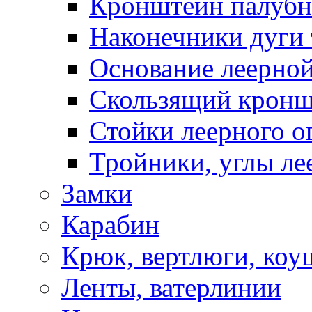
Кронштейн палуб
Наконечники дуги 
Основание леерной
Скользящий кронш
Стойки леерного о
Тройники, углы ле
Замки
Карабин
Крюк, вертлюги, коу
Ленты, ватерлинии