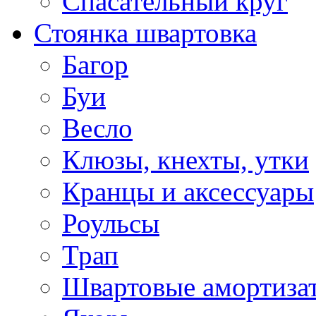
Спасательный круг
Стоянка швартовка
Багор
Буи
Весло
Клюзы, кнехты, утки
Кранцы и аксессуары
Роульсы
Трап
Швартовые амортиза