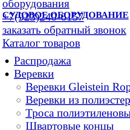
СУДОВОЕ ОБОРУДОВАНИЕ
+7(923)240-6157
заказать обратный звонок
Каталог товаров
Распродажа
Веревки
Веревки Gleistein Ro
Веревки из полиэсте
Троса полиэтиленов
Швартовые концы