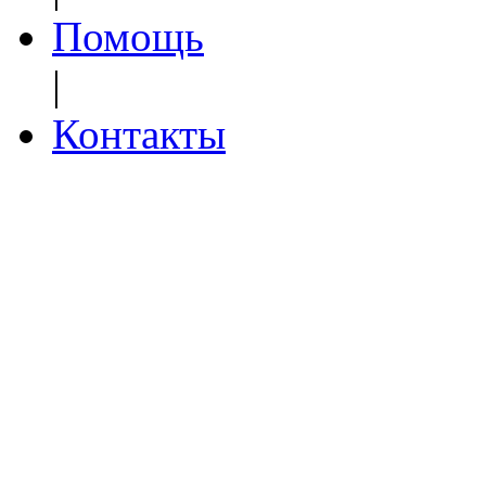
Помощь
104, XHS установочный компл.
|
VORTEK Suzuki v6
1 800 руб.
Контакты