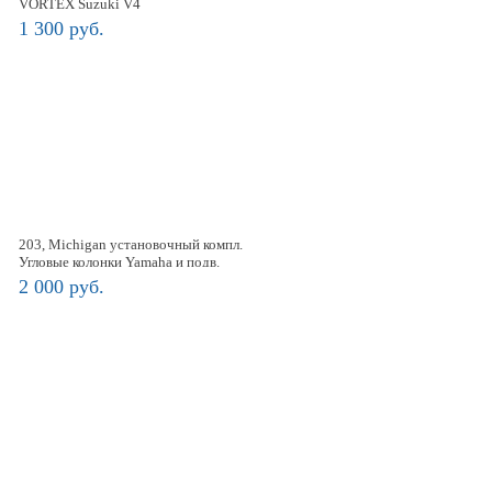
VORTEX Suzuki V4
1 300 руб.
203, Michigan установочный компл.
Угловые колонки Yamaha и подв.
моторы Yamaha
2 000 руб.