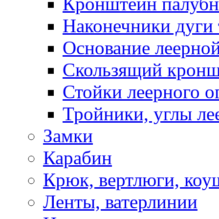
Кронштейн палуб
Наконечники дуги 
Основание леерной
Скользящий кронш
Стойки леерного о
Тройники, углы ле
Замки
Карабин
Крюк, вертлюги, коу
Ленты, ватерлинии