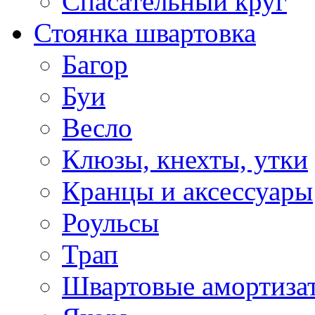
Спасательный круг
Стоянка швартовка
Багор
Буи
Весло
Клюзы, кнехты, утки
Кранцы и аксессуары
Роульсы
Трап
Швартовые амортиза