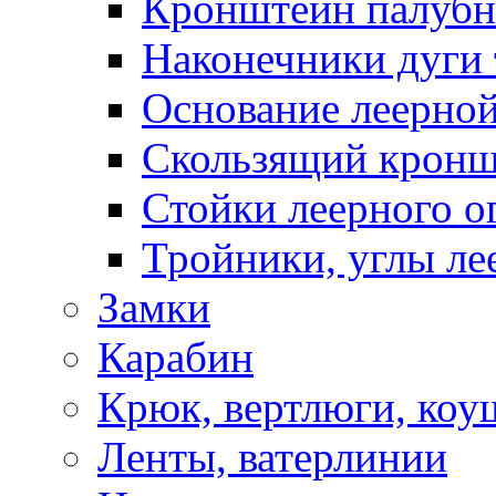
Кронштейн палуб
Наконечники дуги 
Основание леерной
Скользящий кронш
Стойки леерного о
Тройники, углы ле
Замки
Карабин
Крюк, вертлюги, коу
Ленты, ватерлинии