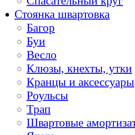
Спасательный круг
Стоянка швартовка
Багор
Буи
Весло
Клюзы, кнехты, утки
Кранцы и аксессуары
Роульсы
Трап
Швартовые амортиза