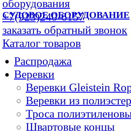
СУДОВОЕ ОБОРУДОВАНИЕ
+7(923)240-6157
заказать обратный звонок
Каталог товаров
Распродажа
Веревки
Веревки Gleistein Ro
Веревки из полиэсте
Троса полиэтиленов
Швартовые концы