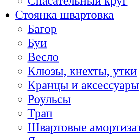
Спасательный круг
Стоянка швартовка
Багор
Буи
Весло
Клюзы, кнехты, утки
Кранцы и аксессуары
Роульсы
Трап
Швартовые амортиза