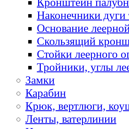
Кронштейн палуб
Наконечники дуги 
Основание леерной
Скользящий кронш
Стойки леерного о
Тройники, углы ле
Замки
Карабин
Крюк, вертлюги, коу
Ленты, ватерлинии