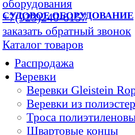
СУДОВОЕ ОБОРУДОВАНИЕ
+7(923)240-6157
заказать обратный звонок
Каталог товаров
Распродажа
Веревки
Веревки Gleistein Ro
Веревки из полиэсте
Троса полиэтиленов
Швартовые концы