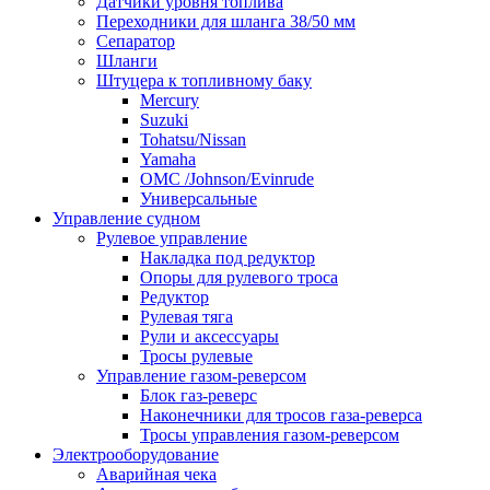
Датчики уровня топлива
Переходники для шланга 38/50 мм
Сепаратор
Шланги
Штуцера к топливному баку
Mercury
Suzuki
Tohatsu/Nissan
Yamaha
ОМС /Johnson/Evinrude
Универсальные
Управление судном
Рулевое управление
Накладка под редуктор
Опоры для рулевого троса
Редуктор
Рулевая тяга
Рули и аксессуары
Тросы рулевые
Управление газом-реверсом
Блок газ-реверс
Наконечники для тросов газа-реверса
Тросы управления газом-реверсом
Электрооборудование
Аварийная чека