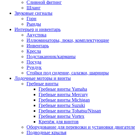
Сливной фитинг
Шланг
Звуковые сигналы
Горн
Рынды
Интерьер и инвентарь
Акустика
Иллюминаторы, люки, комплектующие
Инвентарь
Кресла
Подстаканник/карманы
Посуда
Рундук
Стойки под сидение, салазки, шарниры
Лодочные моторы и винты
Гребные винты
Гребные винты Yamaha
Гребные винты Mercury
Гребные винты Michigan
Гребные винты Suzuki
Гребные винты Tohatsu/Nissan
Гребные винты Vortex
Крепёж для винтов
Оборудование для перевозки и установки двигател
Подводные крылья