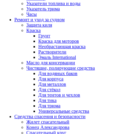
Указатели топлива и воды
Указатель трима
Часы
Ремонт и уход за судном
Защита киля
Краска
Грунт
Краска для моторов
Необрастающая краска
Растворители
Эмаль International
Масло для консервации
Чистящие, полирующие средства
Для водяных баков
Для корпуса
Для металлов
Для стёкол
Для тентов и чехлов
Для тика
Для трюма
Универсальные средства
Средства спасения и безопасности
Жилет спасательный
Конец Александрова
Спасательный круг