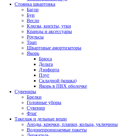
Стоянка швартовка
Багор
Буи
Весло
Клюзы, кнехты, утки
Кранцы и аксессуары
Роульсы
Трап
Швартовые амортизаторы
Якорь
Брюса
Дельта
Дэнфорта
Плуг
Складной (кошка)
Якорь в ПВХ оболочке
Сувениры
Брелки
Головные уборы
Сувенир
Флаг
Такелаж и дельные вещи
Аноды, крючки, планки, кольца, уключины
Водонепроницаемые пакеты
Держатель