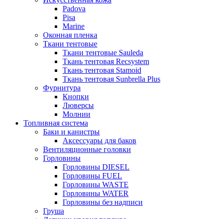
Padova
Pisa
Marine
Оконная пленка
Ткани тентовые
Ткани тентовые Sauleda
Ткань тентовая Recsystem
Ткань тентовая Stamoid
Ткань тентовая Sunbrella Plus
Фурнитура
Кнопки
Люверсы
Молнии
Топливная система
Баки и канистры
Аксессуары для баков
Вентиляционные головки
Горловины
Горловины DIESEL
Горловины FUEL
Горловины WASTE
Горловины WATER
Горловины без надписи
Груша