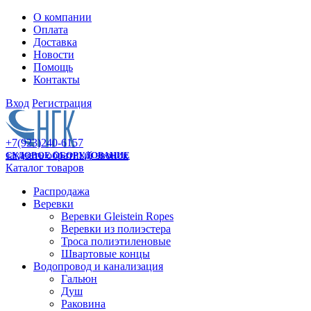
О компании
Оплата
Доставка
Новости
Помощь
Контакты
Вход
Регистрация
+7(923)240-6157
заказать обратный звонок
СУДОВОЕ ОБОРУДОВАНИЕ
Каталог товаров
Распродажа
Веревки
Веревки Gleistein Ropes
Веревки из полиэстера
Троса полиэтиленовые
Швартовые концы
Водопровод и канализация
Гальюн
Душ
Раковина