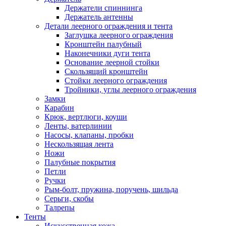
Держатели спиннинга
Держатель антенны
Детали леерного ограждения и тента
Заглушка леерного ограждения
Кронштейн палубный
Наконечники дуги тента
Основание леерной стойки
Скользящий кронштейн
Стойки леерного ограждения
Тройники, углы леерного ограждения
Замки
Карабин
Крюк, вертлюги, коуши
Ленты, ватерлинии
Насосы, клапаны, пробки
Нескользящая лента
Ножи
Палубные покрытия
Петли
Ручки
Рым-болт, пружина, поручень, шильда
Серьги, скобы
Талрепы
Тенты
Искусственная кожа